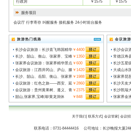
行政房
￥1575
￥1575
服务项目
会议厅 行李寄存 叫醒服务 接机服务 24小时前台服务
旅游热门线路
会议旅
长沙会议旅游：长沙直飞韩国精华
￥4400
长沙会议
长沙、韶山、衡山、张家界、宝峰
￥1350
常德汉寿
张家界会议旅游：张家界精华景点
￥600
长沙五星
会议旅游：江西井冈山、庐山、滕
￥1420
大成山水
长沙、韶山、岳阳、衡山、张家界
￥1988
张家界琵
会议旅游：红色之旅——西安、延
￥2860
长沙天友
会议旅游：贵州黄果树、遵义、青
￥2375
长沙凯瑞
韶山,张家界,宝峰湖/黄龙洞休
￥848
张家界金
|
|
|
关于我们
联系方式
会议管家
会议招
联系电话：0731-84444416 公司地址：长沙晚报大