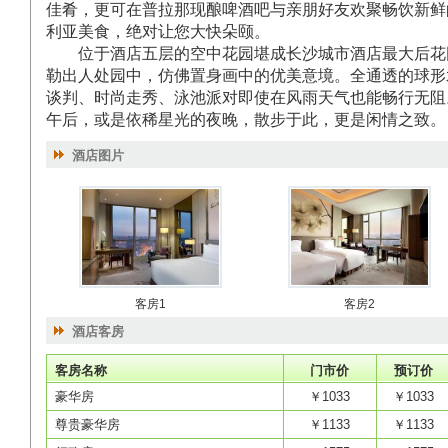
佳肴，更可在普拉那现酿啤酒吧与亲朋好友欢聚畅饮新鲜
利亚美食，绝对让您大快朵颐。
位于酒店五层的空中花园堪成长沙城市酒店最大后花
勒出人处园中，仿佛置身画中的优美意境。全通透的球形
谈判、时尚走秀、泳池派对即使在风雨天气也能畅行无阻
午后，或是依稀星光的夜晚，散步于此，更是闲情之致。
酒店图片
客房1
客房2
酒店客房
客房名称
门市价
预订价
豪华房
￥1033
￥1033
尊贵豪华房
￥1133
￥1133