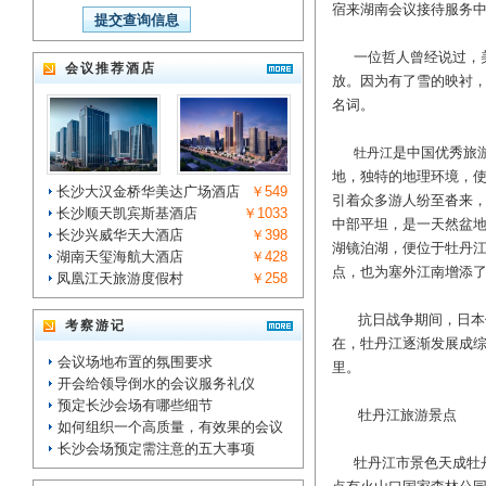
宿来湖南会议接待服务
一位哲人曾经说过，美
会议推荐酒店
放。因为有了雪的映衬
名词。
是中国优秀旅
牡丹江
地，独特的地理环境，
长沙大汉金桥华美达广场酒店
￥549
引着众多游人纷至沓来，
长沙顺天凯宾斯基酒店
￥1033
中部平坦，是一天然盆地
长沙兴威华天大酒店
￥398
湖镜泊湖，便位于牡丹
湖南天玺海航大酒店
￥428
点，也为塞外江南增添
凤凰江天旅游度假村
￥258
抗日战争期间，日本侵
考察游记
在，牡丹江逐渐发展成
会议场地布置的氛围要求
里。
开会给领导倒水的会议服务礼仪
预定长沙会场有哪些细节
牡丹江旅游景点
如何组织一个高质量，有效果的会议
长沙会场预定需注意的五大事项
牡丹江市景色天成牡丹