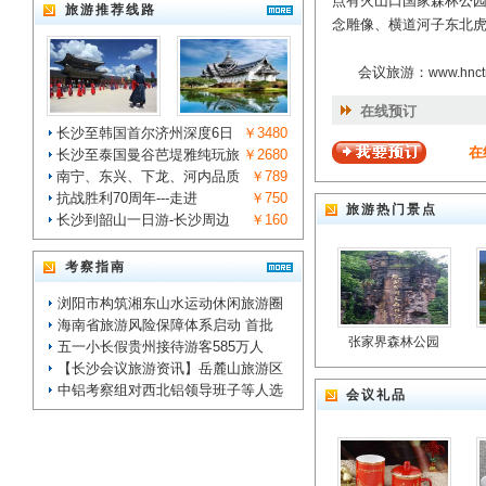
点有火山口国家森林公
旅游推荐线路
念雕像、横道河子东北
会议旅游：
www.hnct
在线预订
长沙至韩国首尔济州深度6日
￥3480
在
长沙至泰国曼谷芭堤雅纯玩旅
￥2680
南宁、东兴、下龙、河内品质
￥789
抗战胜利70周年---走进
￥750
旅游热门景点
长沙到韶山一日游-长沙周边
￥160
考察指南
浏阳市构筑湘东山水运动休闲旅游圈
海南省旅游风险保障体系启动 首批
张家界森林公园
五一小长假贵州接待游客585万人
【长沙会议旅游资讯】岳麓山旅游区
中铝考察组对西北铝领导班子等人选
会议礼品