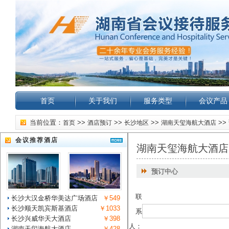
首页
关于我们
服务类型
会议产品
当前位置：
>>
>>
>>
>>
首页
酒店预订
长沙地区
湖南天玺海航大酒店
会议推荐酒店
湖南天玺海航大酒店
预订中心
联
长沙大汉金桥华美达广场酒店
￥549
长沙顺天凯宾斯基酒店
￥1033
系
长沙兴威华天大酒店
￥398
人：
湖南天玺海航大酒店
￥428