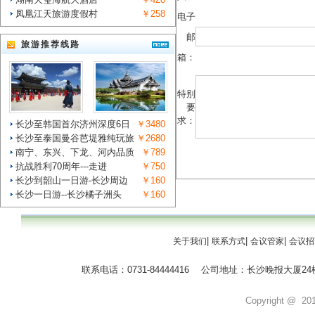
凤凰江天旅游度假村
￥258
电子
邮
旅游推荐线路
箱：
特别
要
求：
长沙至韩国首尔济州深度6日
￥3480
长沙至泰国曼谷芭堤雅纯玩旅
￥2680
南宁、东兴、下龙、河内品质
￥789
抗战胜利70周年---走进
￥750
长沙到韶山一日游-长沙周边
￥160
长沙一日游--长沙橘子洲头
￥160
|
|
|
关于我们
联系方式
会议管家
会议招
联系电话：0731-84444416 公司地址：长沙晚报大
Copyright @ 2011 