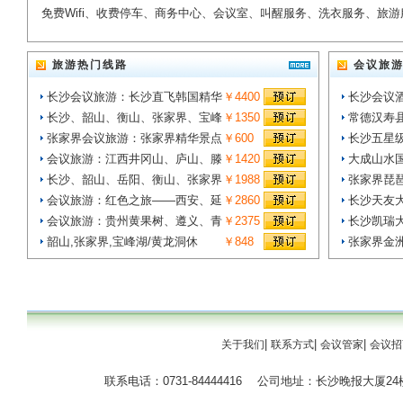
免费Wifi、收费停车、商务中心、会议室、叫醒服务、洗衣服务、旅
旅游热门线路
会议旅
长沙会议旅游：长沙直飞韩国精华
￥4400
长沙会议
长沙、韶山、衡山、张家界、宝峰
￥1350
常德汉寿
张家界会议旅游：张家界精华景点
￥600
长沙五星
会议旅游：江西井冈山、庐山、滕
￥1420
大成山水
长沙、韶山、岳阳、衡山、张家界
￥1988
张家界琵
会议旅游：红色之旅——西安、延
￥2860
长沙天友
会议旅游：贵州黄果树、遵义、青
￥2375
长沙凯瑞
韶山,张家界,宝峰湖/黄龙洞休
￥848
张家界金
|
|
|
关于我们
联系方式
会议管家
会议招
联系电话：0731-84444416 公司地址：长沙晚报大