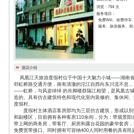
浏览：794 次
服务项目：
免费Wifi、收费停
服务、旅游服务、前
酒店介绍
凤凰江天旅游度假村位于中国十大魅力小城——湖南省
邻虹桥路交通方便，南有清澈的沱江自西向东川流不息，
——虹桥，与风姿绰绰 的吊脚楼群隔江相望，是凤凰古
造的、具有仿古建筑特色和现代化室内装修的、集休闲、
度假村。
度假村主体酒店客房部均为三层仿古建筑，形成以别
和副楼区，目前拥有各种客房110余间，分为：带观景阳
带上网的商务房，带客厅、厨房和露台花园的豪华套房，
免费宽带接口。同时拥有可容纳400人同时用餐的具有民