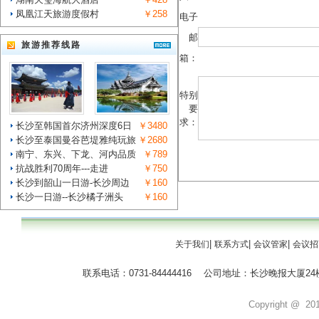
凤凰江天旅游度假村
￥258
电子
邮
旅游推荐线路
箱：
特别
要
求：
长沙至韩国首尔济州深度6日
￥3480
长沙至泰国曼谷芭堤雅纯玩旅
￥2680
南宁、东兴、下龙、河内品质
￥789
抗战胜利70周年---走进
￥750
长沙到韶山一日游-长沙周边
￥160
长沙一日游--长沙橘子洲头
￥160
|
|
|
关于我们
联系方式
会议管家
会议招
联系电话：0731-84444416 公司地址：长沙晚报大
Copyright @ 2011 