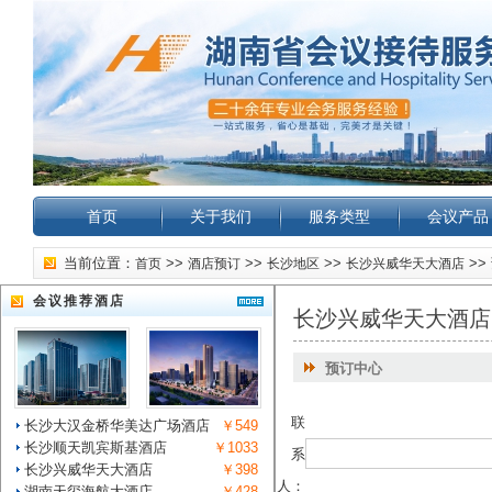
首页
关于我们
服务类型
会议产品
当前位置：
>>
>>
>>
>>
首页
酒店预订
长沙地区
长沙兴威华天大酒店
会议推荐酒店
长沙兴威华天大酒店
预订中心
联
长沙大汉金桥华美达广场酒店
￥549
长沙顺天凯宾斯基酒店
￥1033
系
长沙兴威华天大酒店
￥398
人：
湖南天玺海航大酒店
￥428