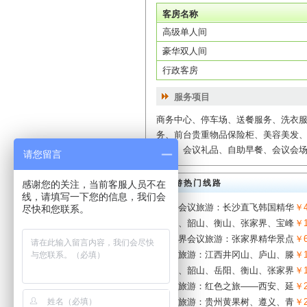
客房名称
高级单人间
豪华双人间
行政客房
服务项目
商务中心、停车场、送餐服务、洗衣
务、前台贵重物品保险柜、美容美发、
服务、会议礼品、自助早餐、会议会
请您留言
旅游热门线路
感谢您的关注，当前客服人员不在
线，请填写一下您的信息，我们会
长沙会议旅游：长沙直飞韩国精华
￥4
尽快和您联系。
长沙、韶山、衡山、张家界、宝峰
￥1
张家界会议旅游：张家界精华景点
￥6
会议旅游：江西井冈山、庐山、滕
￥1
长沙、韶山、岳阳、衡山、张家界
￥1
会议旅游：红色之旅——西安、延
￥2
会议旅游：贵州黄果树、遵义、青
￥2