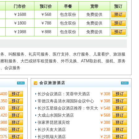
门市价
预订价
早餐
宽带
预订
￥1688
￥568
包含双份
免费提供
￥1800
￥788
包含双份
免费提供
￥1988
￥888
包含双份
免费提供
服务、叫醒服务、礼宾司服务、医疗支持、水疗服务、儿童看护、旅游服
擦鞋服务、大巴或轿车租赁服务、外币兑换、ATM取款机、接机、票务
场、会议服务
会议旅游酒店
400
长沙会议酒店：芙蓉华天酒店
￥308
350
常德汉寿县清水湖国际会议中心
￥398
00
长沙五星级会议酒店推荐：华天大
￥548
420
大成山水国际大酒店
￥568
988
张家界琵琶溪宾馆
￥388
860
长沙天友大酒店
￥238
375
长沙凯瑞大酒店
￥218