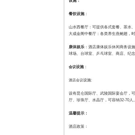
设施：
餐饮设施
：
山水西餐厅：可提供各式套餐、茶水
大成金阁中餐厅：各类养生燕鲍翅，
康体娱乐
：酒店康体娱乐休闲商务设施
球场、台球室、乒乓球室、商店、纪
设施
：
会议
设施:
酒店会议
设有昆仑国际厅、武陵国际宴会厅，可同
厅、珍珠厅、水晶厅，可容纳32-70人
温馨提示：
酒店政策：