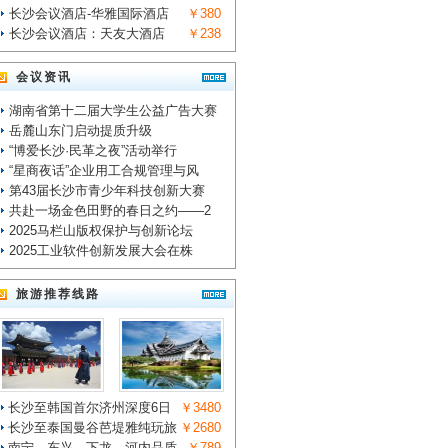
长沙会议酒店-华雅国际酒店
￥380
长沙会议酒店：天友大酒店
￥238
会议资讯
湖南省第十二届大学生公益广告大赛
岳麓山东门启动提质升级
“博爱长沙·民革之夜”活动举行
“星商夜话”企业用工合规管理与风
第43届长沙市青少年科技创新大赛
共赴一场金色田野的春日之约——2
2025马栏山版权保护与创新论坛
2025工业软件创新发展大会在株
旅游推荐线路
长沙至韩国首尔济州深度6日
￥3480
长沙至泰国曼谷芭堤雅纯玩旅
￥2680
南宁、东兴、下龙、河内品质
￥789