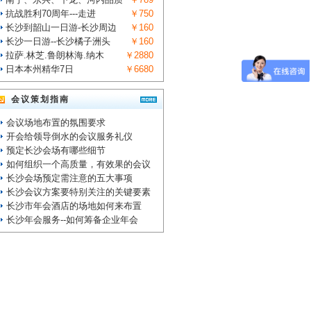
抗战胜利70周年---走进
￥750
长沙到韶山一日游-长沙周边
￥160
长沙一日游--长沙橘子洲头
￥160
拉萨.林芝.鲁朗林海.纳木
￥2880
日本本州精华7日
￥6680
会议策划指南
会议场地布置的氛围要求
开会给领导倒水的会议服务礼仪
预定长沙会场有哪些细节
如何组织一个高质量，有效果的会议
长沙会场预定需注意的五大事项
长沙会议方案要特别关注的关键要素
长沙市年会酒店的场地如何来布置
长沙年会服务--如何筹备企业年会