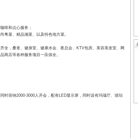
、咖啡和点心服务；
时尚粤菜、精品湘菜、以及特色地方菜。
齐全，桑拿、健身室、健康水会、夜总会、KTV包房、美容美发室、网
念品商店等各种服务项目一应俱全。
时容纳2000-3000人开会，配有LED显示屏，同时设有玛瑙厅、琥珀
。