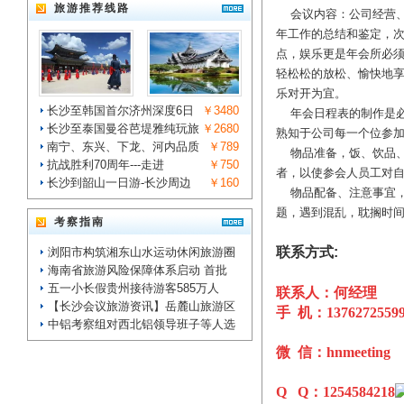
旅游推荐线路
会议内容：公司经营、
年工作的总结和鉴定，
点，娱乐更是年会所必
轻松松的放松、愉快地
乐对开为宜。
长沙至韩国首尔济州深度6日
￥3480
年会日程表的制作是必
长沙至泰国曼谷芭堤雅纯玩旅
￥2680
熟知于公司每一个位参
南宁、东兴、下龙、河内品质
￥789
物品准备，饭、饮品、
抗战胜利70周年---走进
￥750
者，以使参会人员工对
长沙到韶山一日游-长沙周边
￥160
物品配备、注意事宜，
题，遇到混乱，耽搁时
考察指南
联系方式:
浏阳市构筑湘东山水运动休闲旅游圈
海南省旅游风险保障体系启动 首批
五一小长假贵州接待游客585万人
联系人：何经理
【长沙会议旅游资讯】岳麓山旅游区
手 机：1376272559
中铝考察组对西北铝领导班子等人选
微 信：hnmeeting
Q Q：1254584218