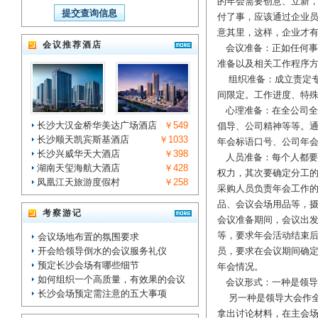
的年会需要创意、立新
付了事，应该通过企业
意其里，这样，企业才
会议推荐酒店
会议准备：正如任何事
准备以及相关工作程序
组织准备：成立责定专
间限定。工作进度、特
心理准备：在全公司全
长沙大汉金桥华美达广场酒店
￥549
倡导、公司精神等等。
长沙顺天凯宾斯基酒店
￥1033
年会标语口号、公司年
长沙兴威华天大酒店
￥398
人员准备：每个人都要
湖南天玺海航大酒店
￥428
权力，其次要确定分工
凤凰江天旅游度假村
￥258
采购人员负责年会工作
品、会议会场用品等，
考察游记
会议准备期间，会议出
等，要求年会活动结束
会议场地布置的氛围要求
开会给领导倒水的会议服务礼仪
员，要求在会议期间确
预定长沙会场有哪些细节
年会情况。
如何组织一个高质量，有效果的会议
会议形式：一种是领导
长沙会场预定需注意的五大事项
另一种是领导大会作全
拿出讨论材料，在主会