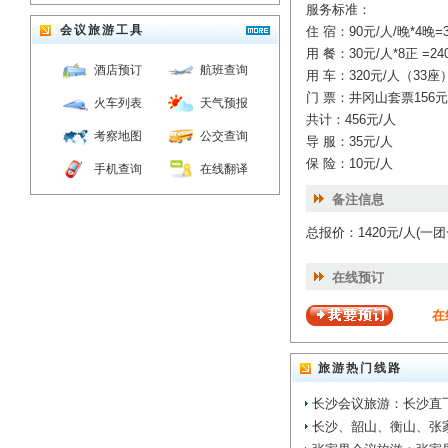
服务标准：
会议旅游工具
住 宿：90元/人/晚*4晚
用 餐：30元/人*8正 =24
酒店预订
航班查询
用 车：320元/人（33座
门 票：井冈山套票156元
火车列表
天气预报
共计：456元/人
考察地图
公交查询
导 服：35元/人
保 险：10元/人
手机查询
在线翻译
备注信息
总报价：1420元/人(一
在线预订
在
旅游热门线路
长沙会议旅游：长沙直
长沙、韶山、衡山、张