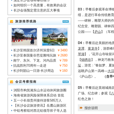
预定长沙会场有哪些细节
如何组织一个高质量，有效果的会议
D3
：
早餐后参观革命博
长沙会场预定需注意的五大事项
绩，是进行革命传统教
——碑林，雕塑大师的作
旅游推荐线路
纪念堂、雕塑园、碑林
公园——【
庐山
】
D4
：
早餐后赴美丽的地
龙潭
、
黄龙寺
】, 游群
长沙至韩国首尔济州深度6日
￥3480
琴湖
】，“花开山寺咏留诗人
长沙至泰国曼谷芭堤雅纯玩旅
￥2680
【
锦绣谷
】，神龙巧救
南宁、东兴、下龙、河内品质
￥789
址
，游览：“春如梦、夏如
抗战胜利70周年---走进
￥750
长沙到韶山一日游-长沙周边
￥160
远眺庐山第一高峰—
大
《庐山恋》。
（含早
会议考察指南
D5
：
早餐后赴英雄城南昌
浏阳市构筑湘东山水运动休闲旅游圈
广场、纪念碑；参观【
海南省旅游风险保障体系启动 首批
红色
五一小长假贵州接待游客585万人
【长沙会议旅游资讯】岳麓山旅游区
报价说明
中铝考察组对西北铝领导班子等人选