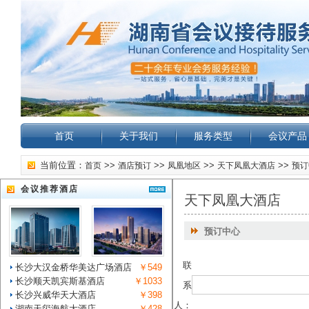
首页
关于我们
服务类型
会议产品
当前位置：
>>
>>
>>
>>
首页
酒店预订
凤凰地区
天下凤凰大酒店
预订
会议推荐酒店
天下凤凰大酒店
预订中心
联
长沙大汉金桥华美达广场酒店
￥549
长沙顺天凯宾斯基酒店
￥1033
系
长沙兴威华天大酒店
￥398
人：
湖南天玺海航大酒店
￥428