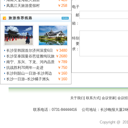
凤凰江天旅游度假村
￥258
电子
邮
旅游推荐线路
箱：
特别
要
求：
长沙至韩国首尔济州深度6日
￥3480
长沙至泰国曼谷芭堤雅纯玩旅
￥2680
南宁、东兴、下龙、河内品质
￥789
抗战胜利70周年---走进
￥750
长沙到韶山一日游-长沙周边
￥160
长沙一日游--长沙橘子洲头
￥160
|
|
|
关于我们
联系方式
会议管家
会议招
联系电话：0731-84444416 公司地址：长沙晚报大
Copyright @ 2011 