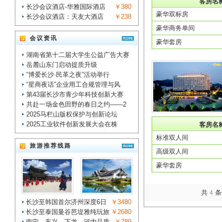
客房名
长沙会议酒店-华雅国际酒店
￥380
豪华双标房
长沙会议酒店：天友大酒店
￥238
豪华商务单间
会议资讯
豪华套房
湖南省第十二届大学生公益广告大赛
岳麓山东门启动提质升级
“博爱长沙·民革之夜”活动举行
“星商夜话”企业用工合规管理与风
第43届长沙市青少年科技创新大赛
共赴一场金色田野的春日之约——2
2025马栏山版权保护与创新论坛
2025工业软件创新发展大会在株
客房名
标准双人间
旅游推荐线路
高级双人间
豪华套房
共
条
4
长沙至韩国首尔济州深度6日
￥3480
长沙至泰国曼谷芭堤雅纯玩旅
￥2680
南宁、东兴、下龙、河内品质
￥789