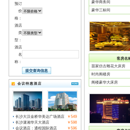
豪华商务间
预订
豪华三标间
价
格：
酒店
类
型：
酒店
名
客房名
称：
苗家仿古雕花大床房
时尚阁楼房
阁楼豪华大床房
会议特惠酒店
长沙大汉金桥华美达广场酒店
￥549
长沙潇湘华天大酒店
￥598
会议酒店：通程国际酒店
￥596