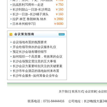
抗战胜利70周年---走进
￥750
长沙到韶山一日游-长沙周边
￥160
长沙一日游--长沙橘子洲头
￥160
拉萨.林芝.鲁朗林海.纳木
￥2880
日本本州精华7日
￥6680
会议策划指南
会议场地布置的氛围要求
开会给领导倒水的会议服务礼仪
预定长沙会场有哪些细节
如何组织一个高质量，有效果的会议
长沙会场预定需注意的五大事项
长沙会议方案要特别关注的关键要素
长沙市年会酒店的场地如何来布置
长沙年会服务--如何筹备企业年会
|
|
|
关于我们
联系方式
会议管家
会议招
联系电话：0731-84444416 公司地址：长沙晚报大