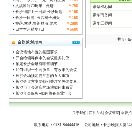
抗战胜利70周年---走进
￥750
豪华双标间
长沙到韶山一日游-长沙周边
￥160
豪华商务间
长沙一日游--长沙橘子洲头
￥160
豪华三标间
拉萨.林芝.鲁朗林海.纳木
￥2880
日本本州精华7日
￥6680
共
条
87
会议策划指南
会议场地布置的氛围要求
开会给领导倒水的会议服务礼仪
预定长沙会场有哪些细节
如何组织一个高质量，有效果的会议
长沙会场预定需注意的五大事项
长沙会议方案要特别关注的关键要素
长沙市年会酒店的场地如何来布置
长沙年会服务--如何筹备企业年会
|
|
|
关于我们
联系方式
会议管家
会议招
联系电话：0731-84444416 公司地址：长沙晚报大