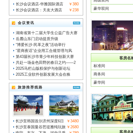
高级双间
长沙会议酒店-华雅国际酒店
￥380
豪华双间
长沙会议酒店：天友大酒店
￥238
会议资讯
湖南省第十二届大学生公益广告大赛
岳麓山东门启动提质升级
“博爱长沙·民革之夜”活动举行
“星商夜话”企业用工合规管理与风
第43届长沙市青少年科技创新大赛
客房名
共赴一场金色田野的春日之约——2
标准间
2025马栏山版权保护与创新论坛
商务间
2025工业软件创新发展大会在株
豪华间
旅游推荐线路
长沙至韩国首尔济州深度6日
￥3480
长沙至泰国曼谷芭堤雅纯玩旅
￥2680
客房名
南宁、东兴、下龙、河内品质
￥789