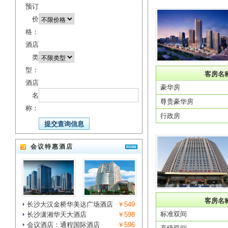
预订
价
格：
酒店
类
型：
客房名
酒店
豪华房
名
尊贵豪华房
称：
行政房
会议特惠酒店
客房名
长沙大汉金桥华美达广场酒店
￥549
标准双间
长沙潇湘华天大酒店
￥598
会议酒店：通程国际酒店
￥596