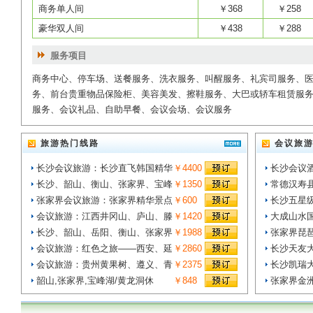
商务单人间
￥368
￥258
豪华双人间
￥438
￥288
服务项目
商务中心、停车场、送餐服务、洗衣服务、叫醒服务、礼宾司服务、
务、前台贵重物品保险柜、美容美发、擦鞋服务、大巴或轿车租赁服务
服务、会议礼品、自助早餐、会议会场、会议服务
旅游热门线路
会议旅
长沙会议旅游：长沙直飞韩国精华
￥4400
长沙会议
长沙、韶山、衡山、张家界、宝峰
￥1350
常德汉寿
张家界会议旅游：张家界精华景点
￥600
长沙五星
会议旅游：江西井冈山、庐山、滕
￥1420
大成山水
长沙、韶山、岳阳、衡山、张家界
￥1988
张家界琵
会议旅游：红色之旅——西安、延
￥2860
长沙天友
会议旅游：贵州黄果树、遵义、青
￥2375
长沙凯瑞
韶山,张家界,宝峰湖/黄龙洞休
￥848
张家界金