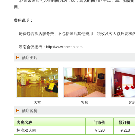
② 通常酒店的入住时间为14：00，离店时间为正午12：00。如提
用。
费用说明：
房费包含酒店服务费，不包括酒店其他费用、税收及客人额外要求
湖南会议接待：
http://www.hnctrip.com
酒店图片
大堂
客房
客
酒店客房
客房名称
门市价
预订价
标准双人间
￥320
￥218