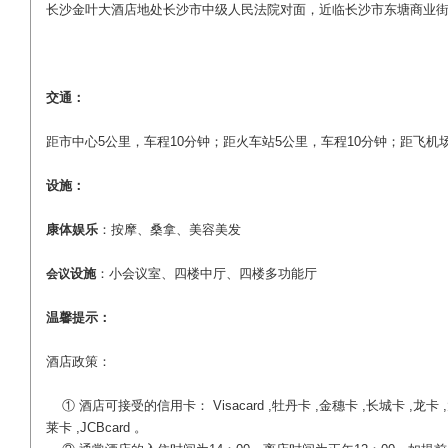
长沙金叶大酒店地处长沙市中级人民法院对面，近临长沙市东塘商业
交通：
距市中心5公里，车程10分钟；距火车站5公里，车程10分钟；距飞机场
设施：
康体娱乐
：按摩、桑拿、美容美发
设施
：小会议室、四楼中厅、四楼多功能厅
会议
温馨提示：
酒店政策：
① 酒店可接受的信用卡： Visacard ,牡丹卡 ,金穗卡 ,长城卡 ,龙卡 
莱卡 ,JCBcard 。