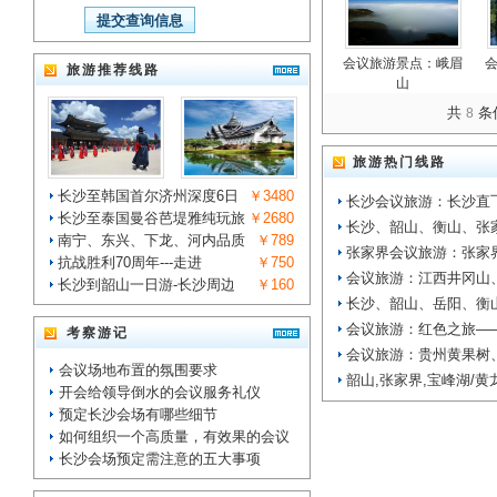
会议旅游景点：峨眉
旅游推荐线路
山
共
条
8
旅游热门线路
长沙至韩国首尔济州深度6日
￥3480
长沙会议旅游：长沙直
长沙至泰国曼谷芭堤雅纯玩旅
￥2680
长沙、韶山、衡山、张
南宁、东兴、下龙、河内品质
￥789
张家界会议旅游：张家
抗战胜利70周年---走进
￥750
会议旅游：江西井冈山
长沙到韶山一日游-长沙周边
￥160
长沙、韶山、岳阳、衡
会议旅游：红色之旅—
考察游记
会议旅游：贵州黄果树
会议场地布置的氛围要求
韶山,张家界,宝峰湖/黄
开会给领导倒水的会议服务礼仪
预定长沙会场有哪些细节
如何组织一个高质量，有效果的会议
长沙会场预定需注意的五大事项