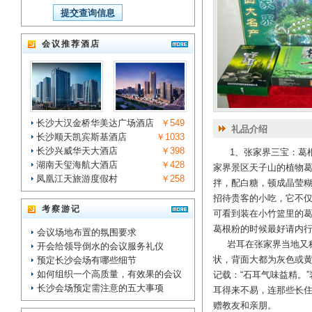
会议推荐酒店
长沙大汉金桥华美达广场酒店
￥549
礼品介绍
长沙顺天凯宾斯基酒店
￥1033
长沙兴威华天大酒店
￥398
1、张家界三宝：葛根
湖南天玺海航大酒店
￥428
家界景区天子山的植物
凤凰江天旅游度假村
￥258
拌，配白糖，顿成晶莹
招待贵客的小吃，它不
考察游记
可看到装在小竹篮里的
葛根粉的时候最好请内
会议场地布置的氛围要求
岩耳在张家界当地又称
开会给领导倒水的会议服务礼仪
状，背面大都为灰色或
预定长沙会场有哪些细节
如何组织一个高质量，有效果的会议
记载：“石耳气味益精。
长沙会场预定需注意的五大事项
耳得来不易，连那些长住
赠教友和亲朋。