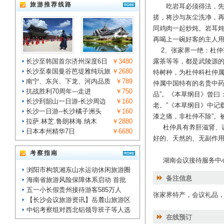
旅游推荐线路
吃岩耳必须得法，先将干
搓，将沙与灰尘洗净，
同鸡肉一起炒炖。岩耳
再喝上一碗好客的主人
2、张家界一绝：杜仲
长沙至韩国首尔济州深度6日
￥3480
露茶等等，都是武陵源的
长沙至泰国曼谷芭堤雅纯玩旅
￥2680
特树种，为杜仲科杜仲属
南宁、东兴、下龙、河内品质
￥789
仲属中国特有的名贵中药
抗战胜利70周年---走进
￥750
品”。《本草纲目》曾曰：
长沙到韶山一日游-长沙周边
￥160
老。”《本草纲目》中记
长沙一日游--长沙橘子洲头
￥160
漆之痛，非杜仲不除”。
拉萨.林芝.鲁朗林海.纳木
￥2880
杜仲具有养肝滋肾、调
日本本州精华7日
￥6680
好的、天然的、无副作用
考察指南
湖南会议接待服务中
浏阳市构筑湘东山水运动休闲旅游圈
备注信息
海南省旅游风险保障体系启动 首批
五一小长假贵州接待游客585万人
张家界特产，会议礼品
【长沙会议旅游资讯】岳麓山旅游区
中铝考察组对西北铝领导班子等人选
在线预订